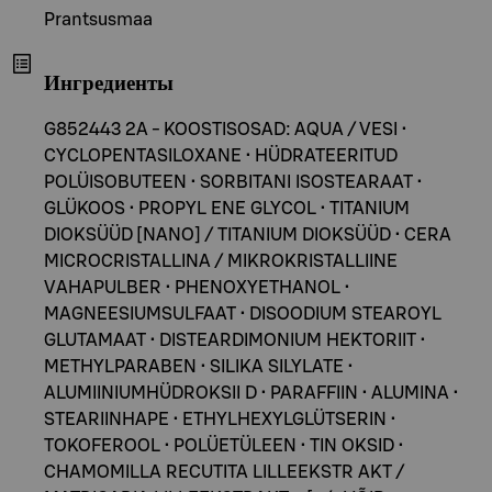
Prantsusmaa
Ингредиенты
G852443 2A - KOOSTISOSAD: AQUA / VESI •
CYCLOPENTASILOXANE • HÜDRATEERITUD
POLÜISOBUTEEN • SORBITANI ISOSTEARAAT •
GLÜKOOS • PROPYL ENE GLYCOL • TITANIUM
DIOKSÜÜD [NANO] / TITANIUM DIOKSÜÜD • CERA
MICROCRISTALLINA / MIKROKRISTALLIINE
VAHAPULBER • PHENOXYETHANOL •
MAGNEESIUMSULFAAT • DISOODIUM STEAROYL
GLUTAMAAT • DISTEARDIMONIUM HEKTORIIT •
METHYLPARABEN • SILIKA SILYLATE •
ALUMIINIUMHÜDROKSII D • PARAFFIIN • ALUMINA •
STEARIINHAPE • ETHYLHEXYLGLÜTSERIN •
TOKOFEROOL • POLÜETÜLEEN • TIN OKSID •
CHAMOMILLA RECUTITA LILLEEKSTR AKT /