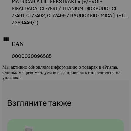
MATRICARIA LILLEEKSTRAKT ● [+/- VÕIB
SISALDADA: CI 77891 / TITANIUM DIOKSÜÜD • CI
77491, CI 77492, CI 77499 / RAUDOKSID • MICA ]. (F.I.L.
Z289446/1).
EAN
0000030096585
Мы активно обновляем информацию о товарах в ePrisma.
Однако мы рекомендуем всегда проверять ингредиенты на
упаковке.
Взгляните также