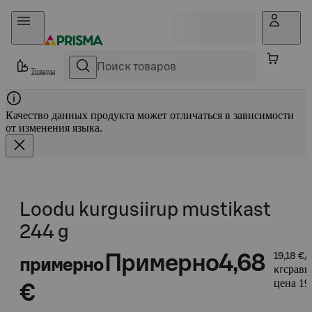
Прыгать в контент
Товары
Качество данных продукта может отличаться в зависимости
от изменения языка.
Loodu kurgusiirup mustikast
244 g
Примерно
4,68
19,18 €/
примерно
сравн
кг
цена 19,
€