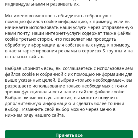
Контакт
Инструкции
Условия
Prisma Konto
Язык
:
ET
EN
RU
© 2025, Prisma Peremarket AS. Все права защищены.