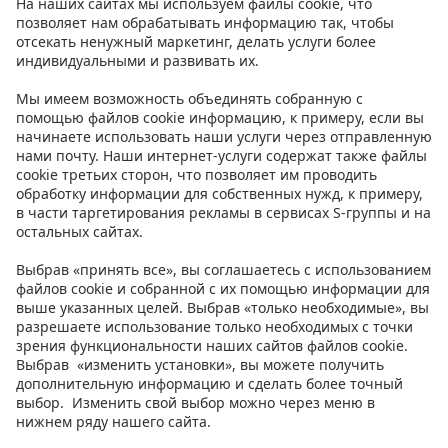
Контакт
Инструкции
Условия
Prisma Konto
Язык
:
ET
EN
RU