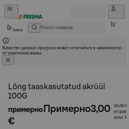
Прыгать в контент
Товары
Качество данных продукта может отличаться в зависимости
от изменения языка.
Lõng taaskasutatud akrüül
100G
Примерно
3,00
30,00 €
примерно
сравн
кг
цена 30
€