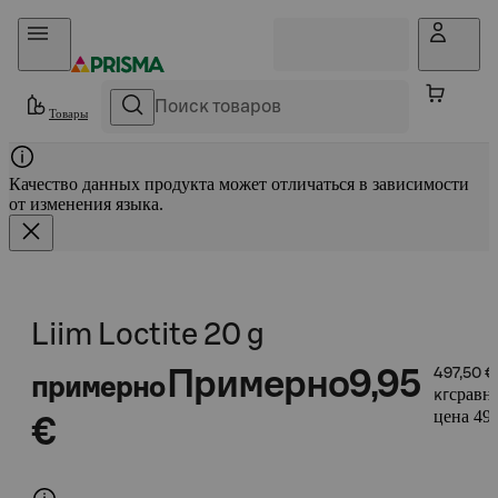
Прыгать в контент
Товары
Качество данных продукта может отличаться в зависимости
от изменения языка.
Liim Loctite 20 g
Примерно
9,95
497,50 €
примерно
сравн
кг
цена 497
€