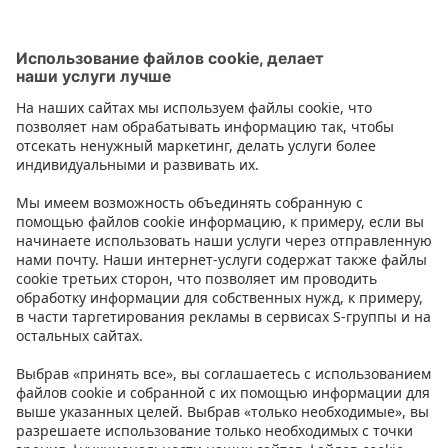
Подсвечники и фонари для свечей
Контакт
Инструкции
Условия
Prisma Konto
Язык
:
ET
EN
RU