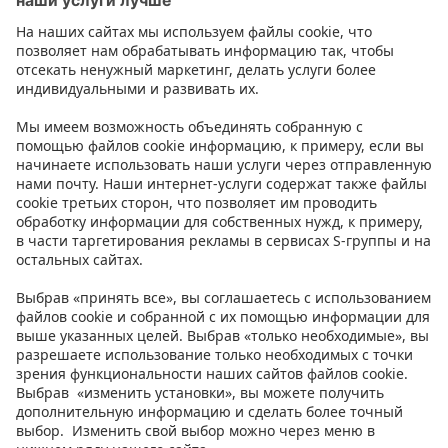
Контакт
Инструкции
Условия
Prisma Konto
Язык
:
ET
EN
RU