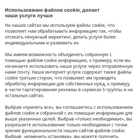
Прочие товары для приготовления пищи
Контакт
Инструкции
Условия
Prisma Konto
Язык
:
ET
EN
RU