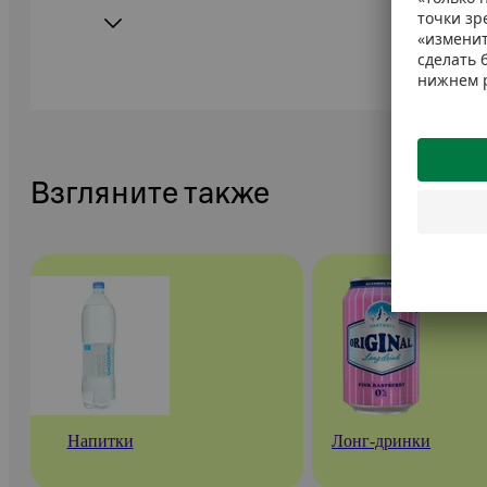
Взгляните также
Напитки
Лонг-дринки