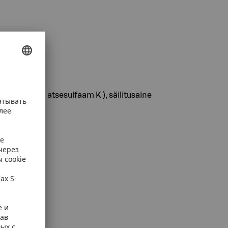
partaam ​​ja atsesulfaam K ), säilitusaine
 упаковке.