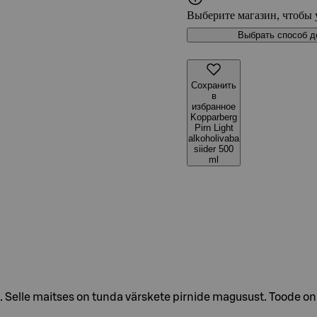
Выберите магазин, чтобы 
Выбрать способ д
Сохранить
в
избранное
Kopparberg
Pirn Light
alkoholivaba
siider 500
ml
a. Selle maitses on tunda värskete pirnide magusust. Toode on 