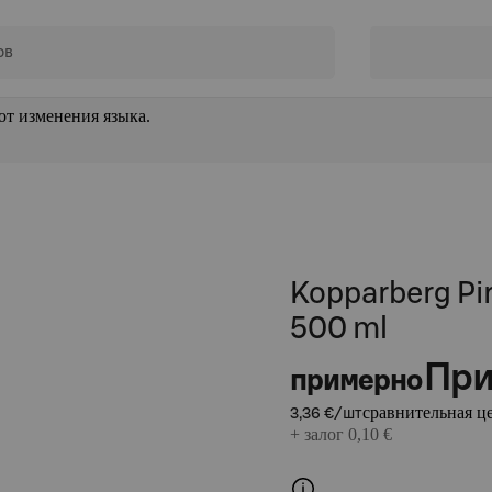
от изменения языка.
Kopparberg Pir
500 ml
При
примерно
сравнительная це
3,36 €/шт
+ залог 0,10 €