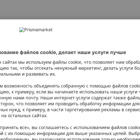
mahl, hape (sidrunhape), lõhna- ja maitseained, magusained (as
id).
isma. Однако мы рекомендуем всегда проверять ингредиенты на