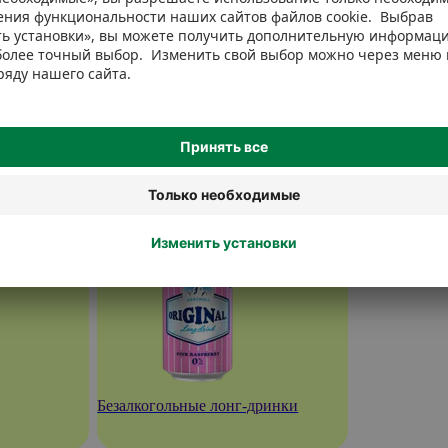
Безалкогольные лонг-дринки