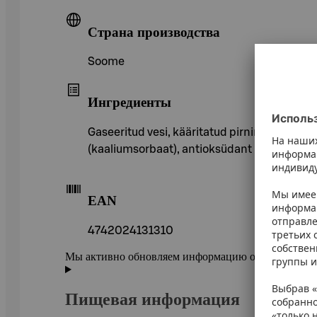
Страна производства
Soome
Ингредиенты
Gaseeritud vesi, kääritatud pirnimahl, pirni
(kaaliumsorbaat), antioksüdant (E224/sulfit
EAN
4742024131310
Мы активно обновляем информацию о товарах в ePr
Пищевая информация