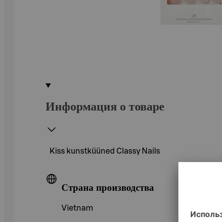
Информация о товаре
Kiss kunstküüned Classy Nails
Страна производства
Vietnam