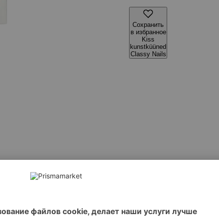
Сохранить
в избранное
Kiss
kunstküüned
Classy Nails