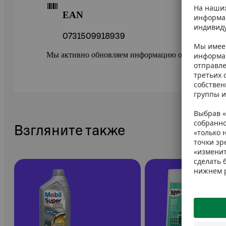
EAN
0731509918939
Мы активно обновляем информацию о товарах в ePr
Взгляните также