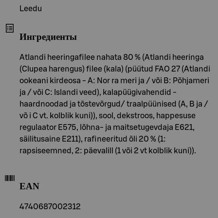
Leedu
Ингредиенты
Atlandi heeringafilee nahata 80 % (Atlandi heeringa
(Clupea harengus) filee (kala) (püütud FAO 27 (Atlandi
ookeani kirdeosa - A: Nor ra meri ja / või B: Põhjameri
ja / või C: Islandi veed), kalapüügivahendid -
haardnoodad ja tõstevõrgud/ traalpüünised (A, B ja /
võ i C vt. kolblik kuni)), sool, dekstroos, happesuse
regulaator E575, lõhna- ja maitsetugevdaja E621,
säilitusaine E211), rafineeritud õli 20 % (1:
rapsiseemned, 2: päevalill (1 või 2 vt kolblik kuni)).
EAN
4740687002312