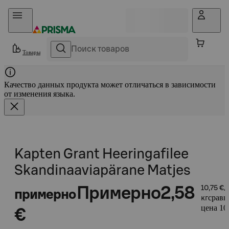
Прыгать в контент
Товары
Качество данных продукта может отличаться в зависимости
от изменения языка.
Kapten Grant Heeringafilee
Skandinaaviapärane Matjes
Примерно
2,58
10,75 €/
примерно
сравн
кг
цена 10,
€