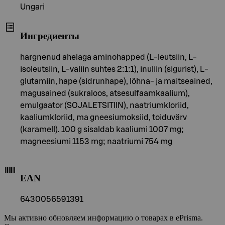
Ungari
Ингредиенты
hargnenud ahelaga aminohapped (L-leutsiin, L-
isoleutsiin, L-valiin suhtes 2:1:1), inuliin (sigurist), L-
glutamiin, hape (sidrunhape), lõhna- ja maitseained,
magusained (sukraloos, atsesulfaamkaalium),
emulgaator (SOJALETSITIIN), naatriumkloriid,
kaaliumkloriid, ma gneesiumoksiid, toiduvärv
(karamell). 100 g sisaldab kaaliumi 1007 mg;
magneesiumi 1153 mg; naatriumi 754 mg
EAN
6430056591391
Мы активно обновляем информацию о товарах в ePrisma.