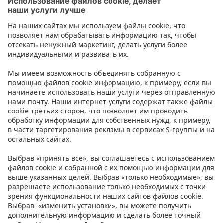
Контакт
Инструкции
Условия
Prisma Konto
Язык
:
ET
EN
RU