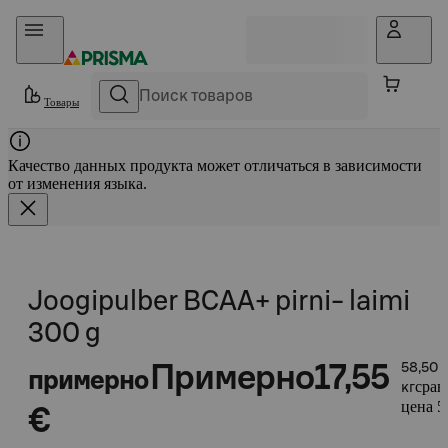
Прыгать в контент
Товары
Качество данных продукта может отличаться в зависимости
от изменения языка.
Joogipulber BCAA+ pirni- laimi
300 g
Примерно
17,55
58,50 
примерно
срав
кг
цена 5
€