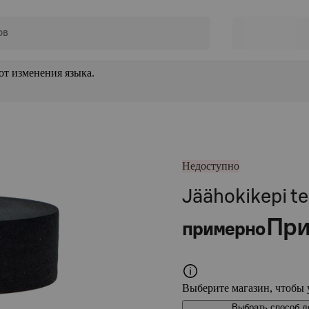
от изменения языка.
Недоступно
Jäähokikepi 
При
примерно
Выберите магазин, чтобы 
Выбрать способ д