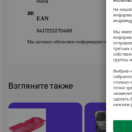
Hiina
EAN
6417221270466
Мы активно обновляем информацию о товарах в ePr
Взгляните также