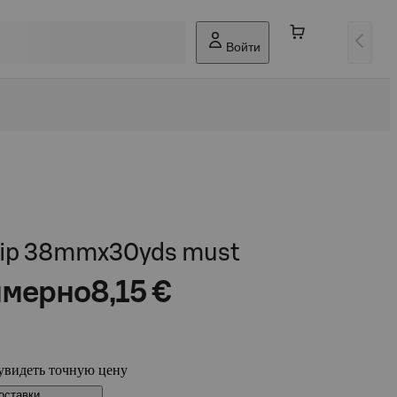
Войти
teip 38mmx30yds must
мерно
8,15 €
увидеть точную цену
оставки