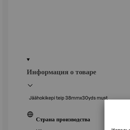
Информация о товаре
Jäähokikepi teip 38mmx30yds must
Страна производства