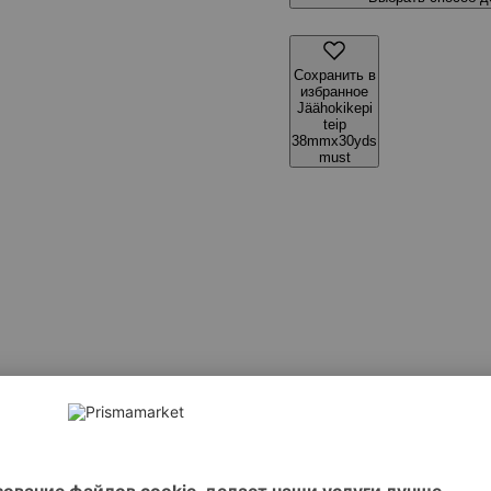
Сохранить в
избранное
Jäähokikepi
teip
38mmx30yds
must