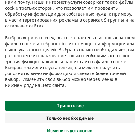
Условия
Prisma Konto
Язык
:
ET
EN
RU
© 2025, Prisma Peremarket AS. Все права защищены.