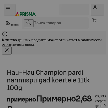
Прыгать в контент
Товары
Качество данных продукта может отличаться в зависимости
от изменения языка.
Hau-Hau Champion pardi
närimispulgad koertele 11tk
100g
Примерно
2,68
26,80 €
примерно
сравн
кг
цена 26,