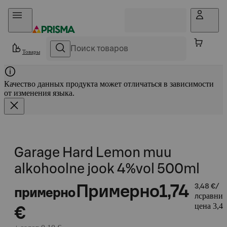
Прыгать в контент
Товары
Качество данных продукта может отличаться в зависимости
от изменения языка.
Garage Hard Lemon muu
alkohoolne jook 4%vol 500ml
Примерно
1,74
3,48 €/
примерно
сравнит
л
цена 3,48
€