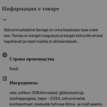
Информация о товаре
Sidrunimaitseline Garage on oma headuses taas meie
ees. Temas on kerget magusust ja kerget sidrunile omast
hapelisust ja need maitse d värksendavat…
Страна производства
Eesti
Ингредиенты
vesi, suhkur, ODRAlinnased, glükoosisiirup,
süsihappegaas, hape – E330, sidrunimahla
kontsentraat, looduslik tsitruse lõhna- ja mait seaine,