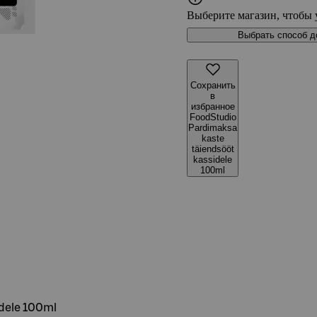
Выберите магазин, чтобы 
Выбрать способ д
Сохранить
в
избранное
FoodStudio
Pardimaksa
kaste
täiendsööt
kassidele
100ml
idele 100ml