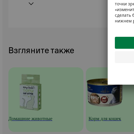
Взгляните также
Домашние животные
Корм для кошек