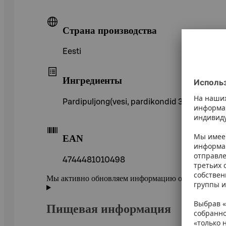
Страна производства
Eesti
Ингредиенты
Pardipuljong(vesi, pardikondid 32%), pard
EAN
4744481010498
Мы активно обновляем информацию о товарах в ePr
Пищевая информация