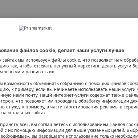
imaks, guar-gum
isma. Однако мы рекомендуем всегда проверять ингредиенты на