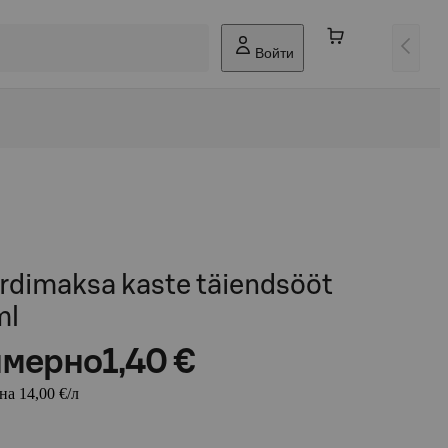
Войти
rdimaksa kaste täiendsööt
ml
мерно
1,40 €
на 14,00 €/л