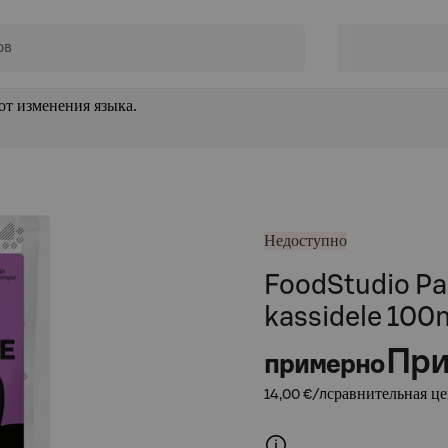
от изменения языка.
Недоступно
FoodStudio Pa
kassidele 100
При
примерно
сравнительная це
14,00 €/л