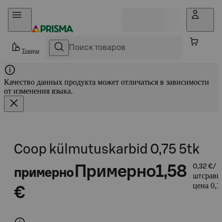
Прыгать в контент
Товары
Качество данных продукта может отличаться в зависимости
от изменения языка.
Coop külmutuskarbid 0,75 5tk
Примерно
1,58
0,32 €/
примерно
сравн
шт
цена 0,3
€