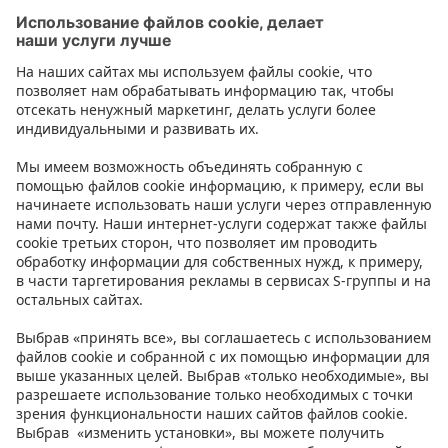
Коробки и посуда для холодильника
Контакт
Инструкции
Условия
Prisma Konto
Язык
:
ET
EN
RU