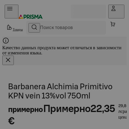
Прыгать в контент
Товары
Качество данных продукта может отличаться в зависимости
от изменения языка.
Barbanera Alchimia Primitivo
KPN vein 13%vol 750ml
Примерно
22,35
29,80
примерно
сра
л
цена 
€