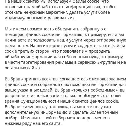
Контакт
Инструкции
Условия
Prisma Konto
Язык
:
ET
EN
RU