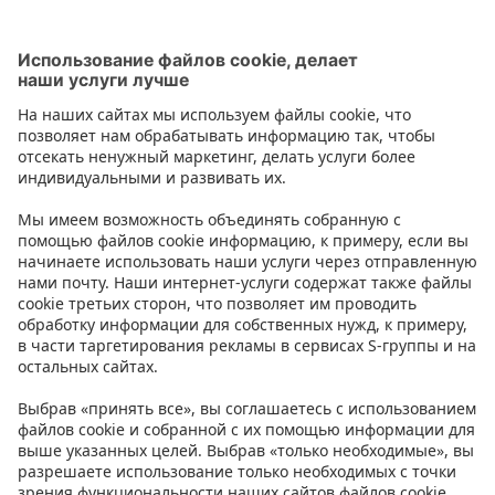
Детские бутылочки и принадлежности
Контакт
Инструкции
Условия
Prisma Konto
Язык
:
ET
EN
RU